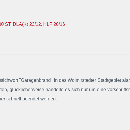
00 ST
,
DLA(K) 23/12
,
HLF 20/16
tzstichwort "Garagenbrand"
in das Wolmirstedter Stadtgebiet alar
n, glücklicherweise handelte es sich nur um eine vorschrift
her schnell beendet werden.