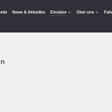
seite
News & Aktuelles
Einsätze
Über uns
Fah
en