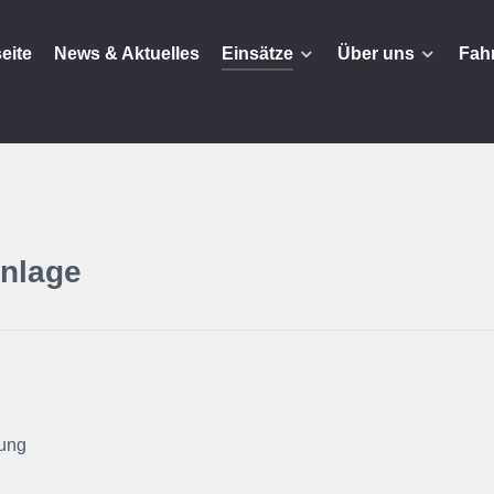
seite
News & Aktuelles
Einsätze
Über uns
Fah
nlage
ung