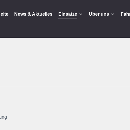
seite
News & Aktuelles
Einsätze
Über uns
Fah
ung