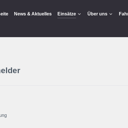
seite
News & Aktuelles
Einsätze
Über uns
Fah
elder
ung