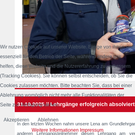
Wir nutzen Cookies auf unserer Website. Einige von ihnen sind
essenziell für den Betrieb der Seite, während andere uns
helfen, diese Website und die Nutzererfahrung zu verbessern
(Tracking Cookies). Sie können selbst entscheiden, ob Sie die
Cookies zulassen möchten. Bitte beachten Sie, dass bei einer
Ablehnung womöglich nicht mehr alle Funktionalitäten der
31.10.2025 // Lehrgänge erfolgreich absolviert
Seite zur Verfügung stehen.
Akzeptieren
Ablehnen
In den letzten Wochen nahm unsere Lena am Grundlehrgang,
Weitere Informationen
Impressum
anderen Lehrgangsteilnehmer diesen Lehrgang am ver