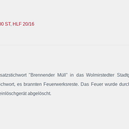
00 ST
,
HLF 20/16
satzstichwort "Brennender Müll" in das Wolmirstedter Stadt
zstichwort, es brannten Feuerwerksreste. Das Feuer wurde dur
einlöschgerät abgelöscht.