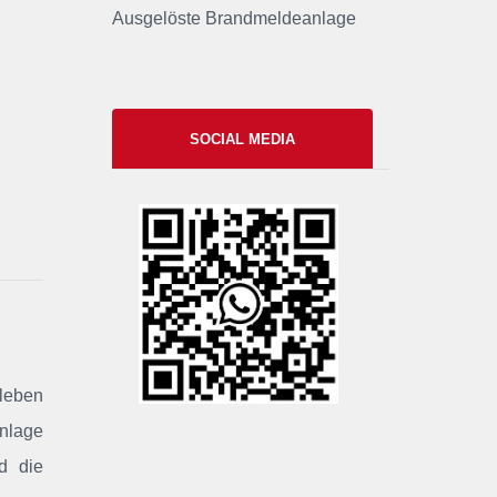
Ausgelöste Brandmeldeanlage
SOCIAL MEDIA
xxii
rleben
anlage
d die