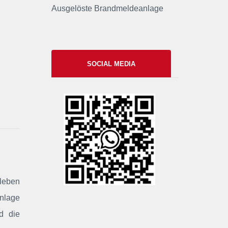
Ausgelöste Brandmeldeanlage
SOCIAL MEDIA
xxii
rleben
anlage
d die