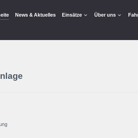
seite
News & Aktuelles
Einsätze
Über uns
Fah
nlage
ung