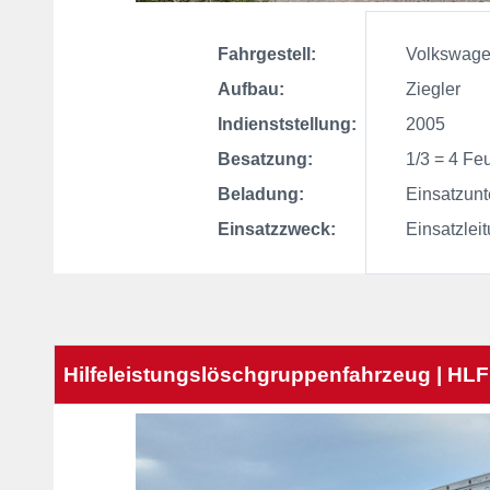
Fahrgestell:
Volkswagen 
Aufbau:
Ziegler
Indienststellung:
2005
Besatzung:
1/3 = 4 Feu
Beladung:
Einsatzunter
Einsatzzweck:
Einsatzleit
Hilfeleistungslöschgruppenfahrzeug | HLF