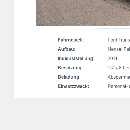
Fahrgestell:
Ford Transi
Aufbau:
Hensel Fah
Indienststellung:
2011
Besatzung:
1/7 = 8 Feu
Beladung:
Absperrmater
Einsatzzweck:
Personal- un