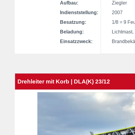
Aufbau:
Ziegler
Indienststellung:
2007
Besatzung:
1/8 = 9 Feu
Beladung:
Lichtmast, St
Einsatzzweck:
Brandbekämp
Drehleiter mit Korb | DLA(K) 23/12