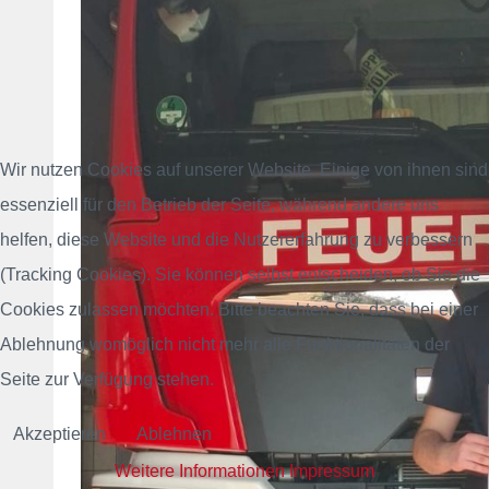
Wir nutzen Cookies auf unserer Website. Einige von ihnen sind
essenziell für den Betrieb der Seite, während andere uns
helfen, diese Website und die Nutzererfahrung zu verbessern
(Tracking Cookies). Sie können selbst entscheiden, ob Sie die
Cookies zulassen möchten. Bitte beachten Sie, dass bei einer
Ablehnung womöglich nicht mehr alle Funktionalitäten der
Seite zur Verfügung stehen.
Akzeptieren
Ablehnen
Weitere Informationen
Impressum