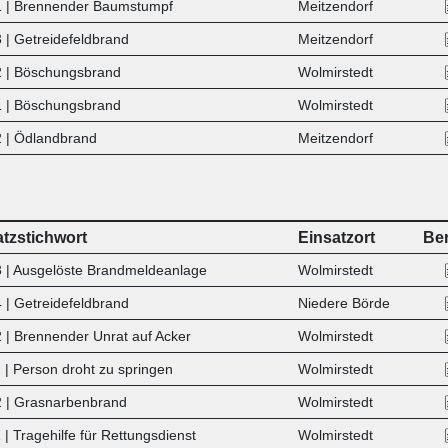
 | Brennender Baumstumpf
Meitzendorf
 | Getreidefeldbrand
Meitzendorf
 | Böschungsbrand
Wolmirstedt
 | Böschungsbrand
Wolmirstedt
 | Ödlandbrand
Meitzendorf
atzstichwort
Einsatzort
Ber
 | Ausgelöste Brandmeldeanlage
Wolmirstedt
 | Getreidefeldbrand
Niedere Börde
 | Brennender Unrat auf Acker
Wolmirstedt
 | Person droht zu springen
Wolmirstedt
 | Grasnarbenbrand
Wolmirstedt
| Tragehilfe für Rettungsdienst
Wolmirstedt