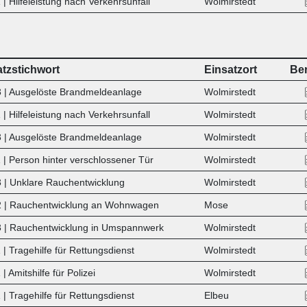
| Hilfeleistung nach Verkehrsunfall
Wolmirstedt
atzstichwort
Einsatzort
Ber
 | Ausgelöste Brandmeldeanlage
Wolmirstedt
| Hilfeleistung nach Verkehrsunfall
Wolmirstedt
 | Ausgelöste Brandmeldeanlage
Wolmirstedt
 | Person hinter verschlossener Tür
Wolmirstedt
 | Unklare Rauchentwicklung
Wolmirstedt
 | Rauchentwicklung an Wohnwagen
Mose
 | Rauchentwicklung in Umspannwerk
Wolmirstedt
| Tragehilfe für Rettungsdienst
Wolmirstedt
| Amitshilfe für Polizei
Wolmirstedt
 | Tragehilfe für Rettungsdienst
Elbeu