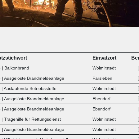
atzstichwort
Einsatzort
Ber
 | Balkonbrand
Wolmirstedt
 | Ausgelöste Brandmeldeanlage
Farsleben
| Auslaufende Betriebsstoffe
Wolmirstedt
3
| Ausgelöste Brandmeldeanlage
Ebendorf
3
| Ausgelöste Brandmeldeanlage
Ebendorf
| Tragehilfe für Rettungsdienst
Wolmirstedt
3
| Ausgelöste Brandmeldeanlage
Wolmirstedt