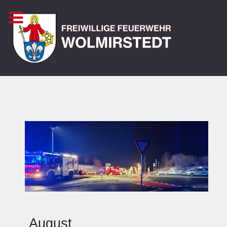
x
August