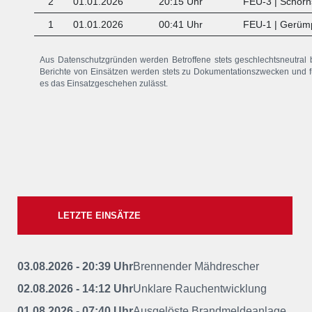
2
01.01.2026
20:15 Uhr
FEU-3 | Schorn
1
01.01.2026
00:41 Uhr
FEU-1 | Gerüm
x
Aus Datenschutzgründen werden Betroffene stets geschlechtsneutr
Berichte von Einsätzen werden stets zu Dokumentationszwecken und für d
es das Einsatzgeschehen zulässt.
LETZTE EINSÄTZE
03.08.2026 - 20:39 Uhr
Brennender Mähdrescher
02.08.2026 - 14:12 Uhr
Unklare Rauchentwicklung
01.08.2026 - 07:40 Uhr
Ausgelöste Brandmeldeanlage